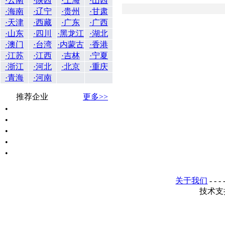
·云南
·陕西
·上海
·山西
·海南
·辽宁
·贵州
·甘肃
·天津
·西藏
·广东
·广西
·山东
·四川
·黑龙江
·湖北
·澳门
·台湾
·内蒙古
·香港
·江苏
·江西
·吉林
·宁夏
·浙江
·河北
·北京
·重庆
·青海
·河南
推荐企业
更多>>
•
•
•
•
•
关于我们
- - - 
技术支持